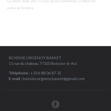
La saison 2026-2027 n'a pas encore commencé. Le début est
prévu en Octobre.
BOISSISE ORGENOY BASKET
11 rue du château 77310 Boissise-le-Roi
Téléphone :
+33 6 88 06 87 32
E-mail :
boissise.orgenoy.basket@gmail.com